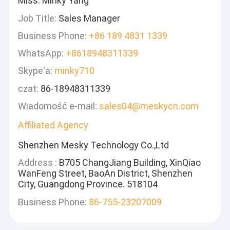
Miss. Minky Yang
Job Title:
Sales Manager
Business Phone:
+86 189 4831 1339
WhatsApp:
+8618948311339
Skype'a:
minky710
czat:
86-18948311339
Wiadomość e-mail:
sales04@meskycn.com
Affiliated Agency
Shenzhen Mesky Technology Co.,Ltd
Address :
B705 ChangJiang Building, XinQiao
WanFeng Street, BaoAn District, Shenzhen
City, Guangdong Province. 518104
Business Phone:
86-755-23207009