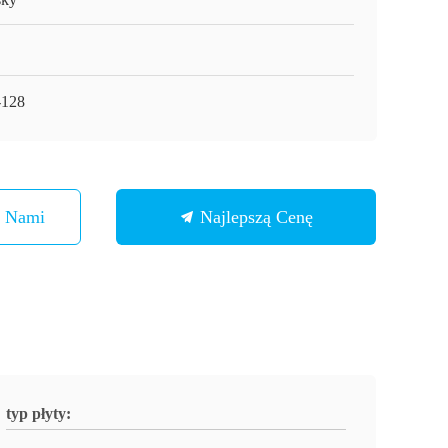
128
Z Nami
Najlepszą Cenę
typ płyty: