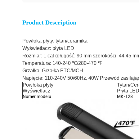
Product Description
Powłoka płyty: tytan/ceramika
Wyświetlacz: płyta LED
Rozmiar: 1 cal (długość: 90 mm szerokości: 44,45 m
Temperatura: 140-240 ℃/280-470 ℉
Grzałka: Grzałka PTC/MCH
Napięcie: 110-240V 50/60Hz, 40W Przewód zasilający
Powłoka płyty
Tytan/Ce
Wyświetlacz
Płyta LE
Numer modelu
MK-128