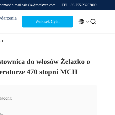
domość e-mail sales04@meskycn.com
TEL: 86-755-23207009
darzenia


Wniosek Cytat
CH
townica do włosów Żelazko o
eraturze 470 stopni MCH
ngdong
ky