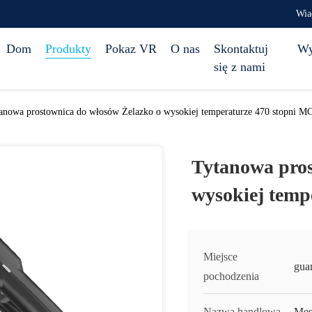
Wia
Dom
Produkty
Pokaz VR
O nas
Skontaktuj
Wy
się z nami
anowa prostownica do włosów Żelazko o wysokiej temperaturze 470 stopni M
Tytanowa pros
wysokiej temp
Miejsce
gua
pochodzenia
Nazwa handlowa
Mes