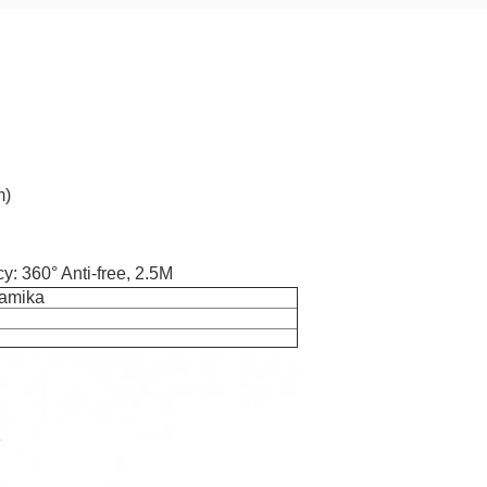
m)
: 360° Anti-free, 2.5M
ramika
D