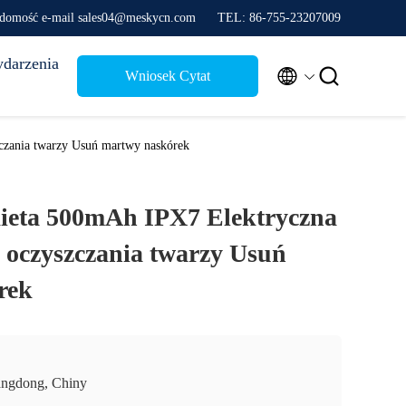
domość e-mail sales04@meskycn.com
TEL: 86-755-23207009
darzenia


Wniosek Cytat
czania twarzy Usuń martwy naskórek
ieta 500mAh IPX7 Elektryczna
o oczyszczania twarzy Usuń
rek
ngdong, Chiny