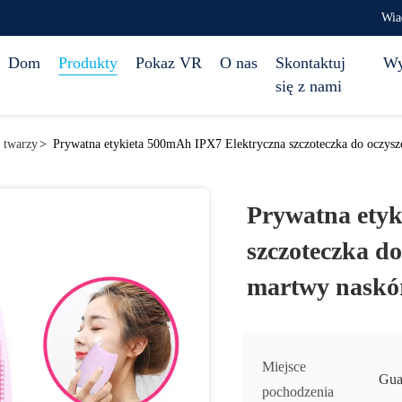
Wia
Dom
Produkty
Pokaz VR
O nas
Skontaktuj
Wy
się z nami
a twarzy
>
Prywatna etykieta 500mAh IPX7 Elektryczna szczoteczka do oczysz
Prywatna etyk
szczoteczka d
martwy naskó
Miejsce
Gua
pochodzenia