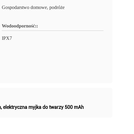
Gospodarstwo domowe, podróże
Wodoodporność::
IPX7
h
,
elektryczna myjka do twarzy 500 mAh