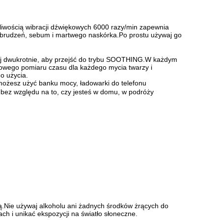
otliwością wibracji dźwiękowych 6000 razy/min zapewnia
 zabrudzeń, sebum i martwego naskórka.Po prostu używaj go
śnij dwukrotnie, aby przejść do trybu SOOTHING.W każdym
aukowego pomiaru czasu dla każdego mycia twarzy i
o użycia.
żesz użyć banku mocy, ładowarki do telefonu
bez względu na to, czy jesteś w domu, w podróży
ą.Nie używaj alkoholu ani żadnych środków żrących do
h i unikać ekspozycji na światło słoneczne.