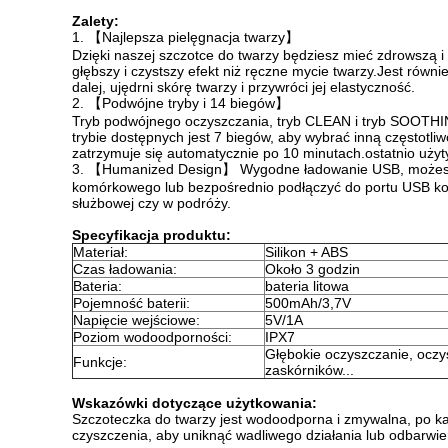
Zalety:
1. 【Najlepsza pielęgnacja twarzy】
Dzięki naszej szczotce do twarzy będziesz mieć zdrowszą i
głębszy i czystszy efekt niż ręczne mycie twarzy.Jest ró
dalej, ujędrni skórę twarzy i przywróci jej elastyczność.
2. 【Podwójne tryby i 14 biegów】
Tryb podwójnego oczyszczania, tryb CLEAN i tryb SOOTHING
trybie dostępnych jest 7 biegów, aby wybrać inną częstotli
zatrzymuje się automatycznie po 10 minutach.ostatnio uży
3. 【Humanized Design】 Wygodne ładowanie USB, możesz ł
komórkowego lub bezpośrednio podłączyć do portu USB kom
służbowej czy w podróży.
Specyfikacja produktu:
Materiał:
Silikon + ABS
Czas ładowania:
Około 3 godzin
Bateria:
bateria litowa
Pojemność baterii:
500mAh/3,7V
Napięcie wejściowe:
5V/1A
Poziom wodoodporności:
IPX7
Głębokie oczyszczanie, oczy
Funkcje:
zaskórników...
Wskazówki dotyczące użytkowania:
Szczoteczka do twarzy jest wodoodporna i zmywalna, po ka
czyszczenia, aby uniknąć wadliwego działania lub odbarwie