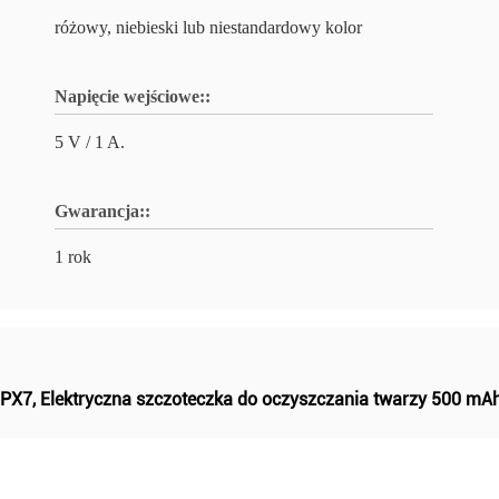
różowy, niebieski lub niestandardowy kolor
Napięcie wejściowe::
5 V / 1 A.
Gwarancja::
1 rok
IPX7
,
Elektryczna szczoteczka do oczyszczania twarzy 500 mA