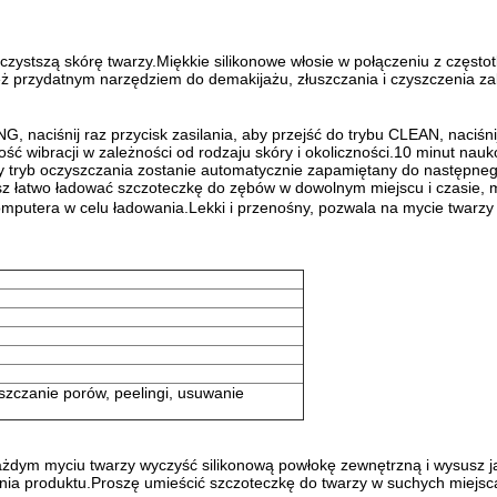
 czystszą skórę twarzy.Miękkie silikonowe włosie w połączeniu z częst
wnież przydatnym narzędziem do demakijażu, złuszczania i czyszczenia
, naciśnij raz przycisk zasilania, aby przejść do trybu CLEAN, naci
wość wibracji w zależności od rodzaju skóry i okoliczności.10 minut n
ty tryb oczyszczania zostanie automatycznie zapamiętany do następneg
atwo ładować szczoteczkę do zębów w dowolnym miejscu i czasie, mo
putera w celu ładowania.Lekki i przenośny, pozwala na mycie twarzy 
szczanie porów, peelingi, usuwanie
żdym myciu twarzy wyczyść silikonową powłokę zewnętrzną i wysusz j
nia produktu.Proszę umieścić szczoteczkę do twarzy w suchych miejscac