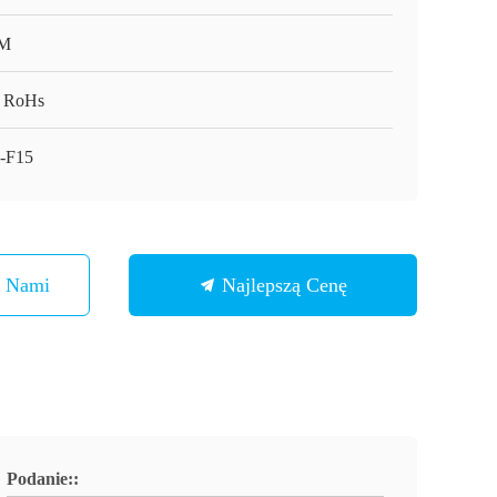
M
 RoHs
-F15
Z Nami
Najlepszą Cenę
Podanie::