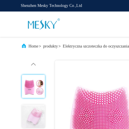
Shenzhen Mesky Technology Co.,Ltd
Home
>
produkty
>
Elektryczna szczoteczka do oczyszczani