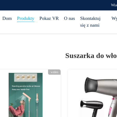
Wia
Dom
Produkty
Pokaz VR
O nas
Skontaktuj
Wy
się z nami
Suszarka do wł
wideo