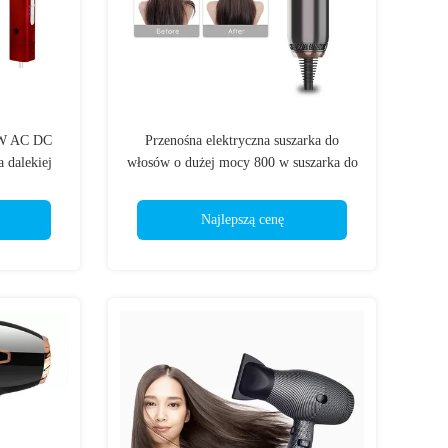
0W AC DC
Przenośna elektryczna suszarka do
 dalekiej
włosów o dużej mocy 800 w suszarka do
włosów 2 szt. Dyfuzor
Najlepszą cenę