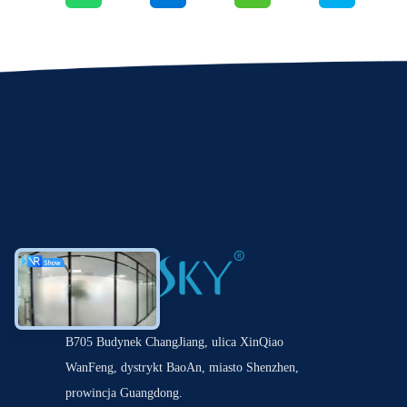
B705 Budynek ChangJiang, ulica XinQiao
WanFeng, dystrykt BaoAn, miasto Shenzhen,
prowincja Guangdong.