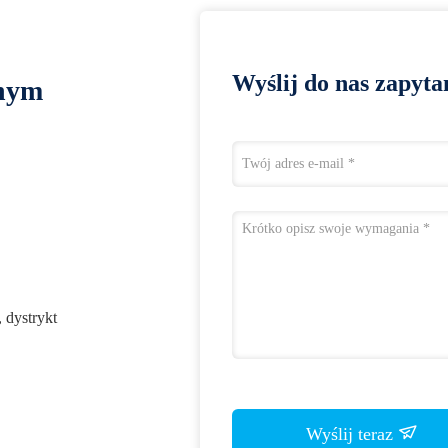
Wyślij do nas zapyta
lnym
 dystrykt
Wyślij teraz