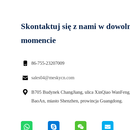
Skontaktuj się z nami w dowo
momencie

86-755-23207009

sales04@meskycn.com

B705 Budynek ChangJiang, ulica XinQiao WanFeng,
BaoAn, miasto Shenzhen, prowincja Guangdong.