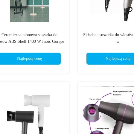
Ceramiczna pionowa suszarka do
Składana suszarka do włosów
osów ABS Shell 1400 W Inoic Gorące
w
zimne powietrze Szybkość wiatru
Najlepszą cenę
Najlepszą cenę