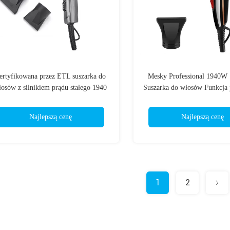
ertyfikowana przez ETL suszarka do
Mesky Professional 1940W
osów z silnikiem prądu stałego 1940
Suszarka do włosów Funkcja 
W z ochroną przed przegrzaniem
hotelu
Najlepszą cenę
Najlepszą cenę
1
2