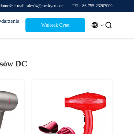
domość e-mail sales04@meskycn.com
TEL: 86-755-23207009
darzenia


Wniosek Cytat
osów DC