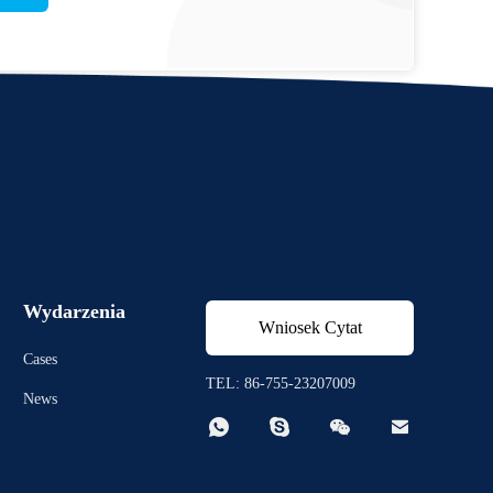
Wydarzenia
Wniosek Cytat
Cases
TEL: 86-755-23207009
News



