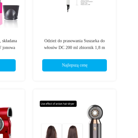
 składana
Odzież do prasowania Suszarka do
W jonowa
włosów DC 200 ml zbiornik 1,8 m
obr./min
Przewód Przenośne składanie
Najlepszą cenę