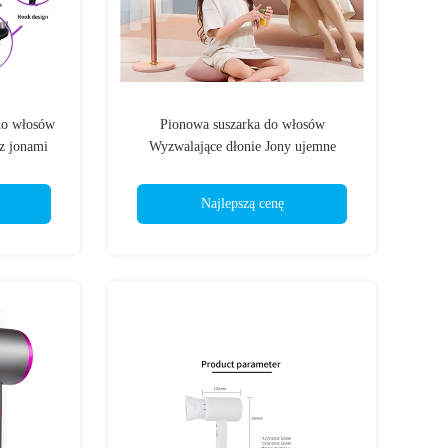
do włosów
Pionowa suszarka do włosów
z jonami
Wyzwalające dłonie Jony ujemne
Pielęgnacja włosów Szybkie suszenie
Najlepszą cenę